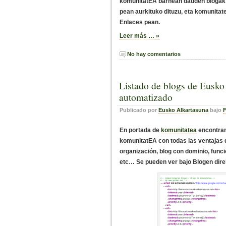
komunitatEA barnean dauden bloga
pean aurkituko dituzu, eta komunita
Enlaces pean.
Leer más … »
No hay comentarios
Listado de blogs de Eusko
automatizado
Publicado por
Eusko Alkartasuna
bajo
F
En portada de
komunitatea
encontram
komunitatEA con todas las ventajas q
organización, blog con dominio, func
etc… Se pueden ver bajo
Blogen dire