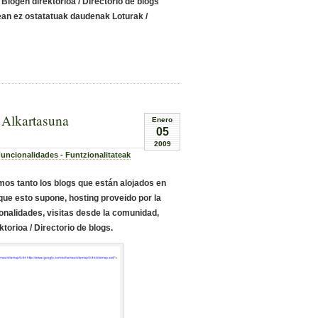
k
Blogen direktorioa
/ Directorio de blogs
tean ez ostatatuak daudenak
Loturak
/
 Alkartasuna
Enero
05
2009
uncionalidades - Funtzionalitateak
os tanto los blogs que están alojados en
ue esto supone, hosting proveido por la
ionalidades, visitas desde la comunidad,
ktorioa / Directorio de blogs
.