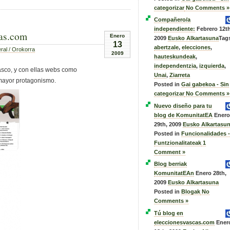
categorizar
No Comments »
Compañero/a
independiente:
Febrero 12th
cas.com
Enero
2009
Eusko Alkartasuna
Tag
13
abertzale
,
elecciones
,
ral / Orokorra
2009
hauteskundeak
,
independentzia
,
izquierda
,
asco, y con ellas webs como
Unai
,
Ziarreta
ayor protagonismo.
Posted in
Gai gabekoa - Sin
categorizar
No Comments »
Nuevo diseño para tu
blog de KomunitatEA
Enero
29th, 2009
Eusko Alkartasu
Posted in
Funcionalidades -
Funtzionalitateak
1
Comment »
Blog berriak
KomunitatEAn
Enero 28th,
2009
Eusko Alkartasuna
Posted in
Blogak
No
Comments »
Tú blog en
eleccionesvascas.com
Ener