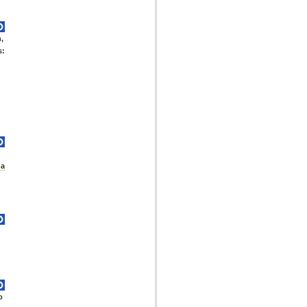
,
s:
na
o