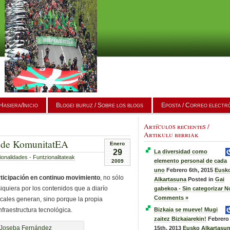
Hasiera/Inicio
Blogei buruz / Sobre los blogs
Eposta / Correo electr
Artículos recientes /
Artikulu berriak
g de KomunitatEA
Enero
29
La diversidad como
onalidades - Funtzionalitateak
elemento personal de cada
2009
uno
Febrero 6th, 2015
Eusk
rticipación en continuo movimiento
, no sólo
Alkartasuna
Posted in
Gai
iquiera por los contenidos que a diarío
gabekoa - Sin categorizar
N
Comments »
ocales generan, sino porque la propia
raestructura tecnológica.
Bizkaia se mueve! Mugi
zaitez Bizkaiarekin!
Febrero
15th, 2013
Eusko Alkartasu