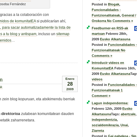
Joseba Fernández
Posted in
Blogak
,
Funcionalidades -
racias a la colaboración con
Funtzionalitateak
,
General /
nidos de komunitatEA
si publicarían ahí,
Orokorra
No Comments »
 para sacar automatizadamente la lista de
Feedburner-en RSS-ak
martxan
Febrero 28th,
as a tu blog y antispam
, incluso un
sitemap
2009
Eusko Alkartasuna
tenidos
…
Posted in
Funcionalidades -
Funtzionalitateak
No
Comments »
Introducir videos en
KomunitatEA
Febrero 16th,
2009
Eusko Alkartasuna
Tag
An
Enero
videos
28
Posted in
Funcionalidades -
ak
2009
Funtzionalitateak
1
Comment »
n zein blog kopuruan, eta atxikimendu berriak
Lagun independentea:
Febrero 12th, 2009
Eusko
 direktorioa
zutabean komunitatean dauden
Alkartasuna
Tags:
abertzale
,
independentzia
,
oetatik zaharrenetara.
sozialdemikrazia
,
Unai
,
Ziarreta
Posted in
Gai gabekoa - Sin