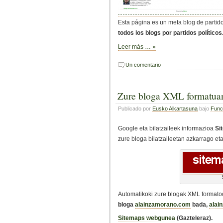
Esta página es un meta blog de partido
todos los blogs por partidos políticos
Leer más … »
Un comentario
Zure bloga XML formatua
Publicado por
Eusko Alkartasuna
bajo
Funci
Google eta bilatzaileek informazioa
Si
zure bloga bilatzaileetan azkarrago eta
Automatikoki zure blogak XML format
bloga
alainzamorano.com
bada,
alai
Sitemaps webgunea
(Gazteleraz).