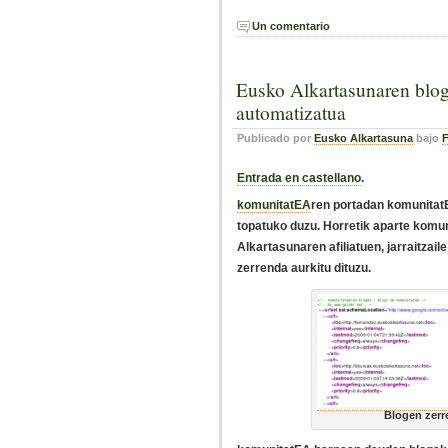
Un comentario
Eusko Alkartasunaren blo
automatizatua
Publicado por
Eusko Alkartasuna
bajo
F
Entrada en castellano
.
komunitatEA
ren portadan komunitat
topatuko duzu. Horretik aparte kom
Alkartasunaren afiliatuen, jarraitzai
zerrenda aurkitu dituzu.
Blogen zerr