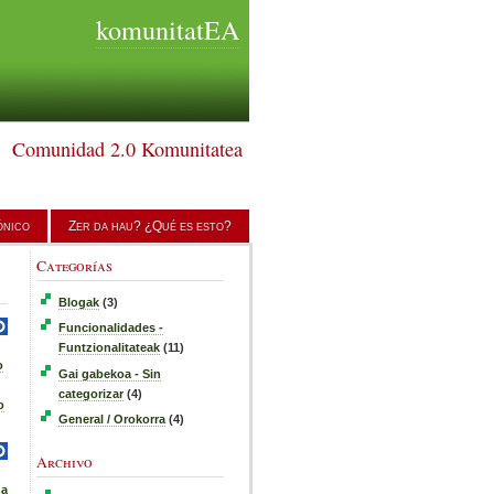
komunitatEA
Comunidad 2.0 Komunitatea
ónico
Zer da hau? ¿Qué es esto?
Categorías
Blogak
(3)
Funcionalidades -
Funtzionalitateak
(11)
o
Gai gabekoa - Sin
categorizar
(4)
o
General / Orokorra
(4)
Archivo
na