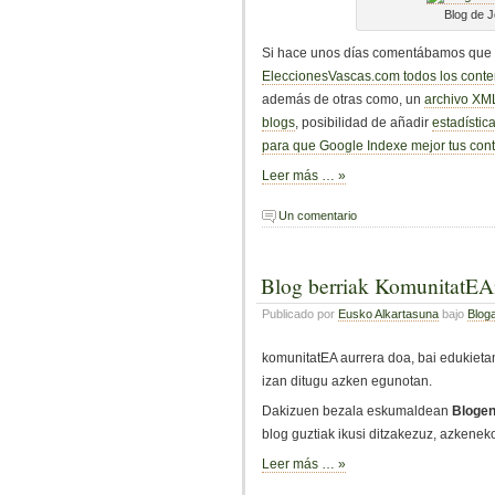
Blog de 
Si hace unos días comentábamos que g
EleccionesVascas.com todos los conte
además de otras como, un
archivo XML
blogs
, posibilidad de añadir
estadístic
para que Google Indexe mejor tus con
Leer más … »
Un comentario
Blog berriak KomunitatE
Publicado por
Eusko Alkartasuna
bajo
Blog
komunitatEA aurrera doa, bai edukieta
izan ditugu azken egunotan.
Dakizuen bezala eskumaldean
Blogen
blog guztiak ikusi ditzakezuz, azkenek
Leer más … »