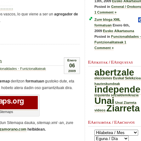
13th, 2009
Eusko Alkartasu
Posted in
General / Orokorr
1 Comment »
s vascos, lo que viene a ser un
agregador de
Zure bloga XML
.
formatuan
Enero 6th,
2009
Eusko Alkartasuna
Posted in
Funcionalidades -
Funtzionalitateak
1
Comment »
n
Enero
EAtiketak / EAtiquetas
06
onalidades - Funtzionalitateak
abertzale
2009
elecciones
Euskal Selekzioa
temap
deritzon
formatuan
gustoko dute, eta
hauteskundeak
independe
 hobeto atera dadin oso garrantzituak dira.
izquierda
sozialdemikrazia
Unai
Unai Ziarreta
Ziarreta
videos
Sitemaps
EArtxiboak / EArchivos
odun Sitemapa dauka,
sitemap.xml
-an, zure
nzamorano.com
helbidean.