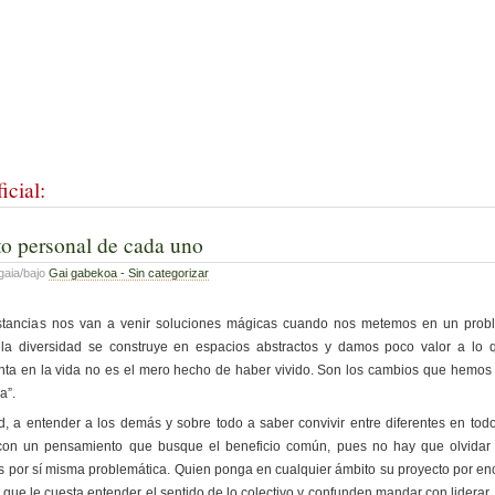
icial:
o personal de cada uno
gaia/bajo
Gai gabekoa - Sin categorizar
stancias nos van a venir soluciones mágicas cuando nos metemos en un pro
la diversidad se construye en espacios abstractos y damos poco valor a lo q
nta en la vida no es el mero hecho de haber vivido. Son los cambios que hemos
a”.
ad, a entender a los demás y sobre todo a saber convivir entre diferentes en todos
con un pensamiento que busque el beneficio común, pues no hay que olvida
es por sí misma problemática. Quien ponga en cualquier ámbito su proyecto por en
e que le cuesta entender el sentido de lo colectivo y confunden mandar con lidera