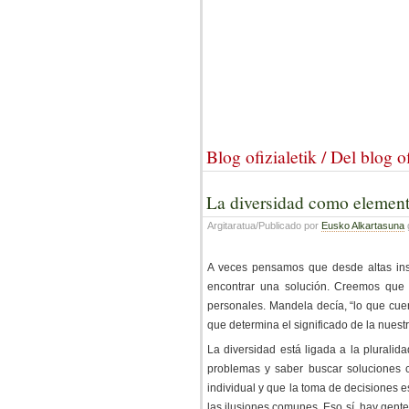
Blog ofizialetik / Del blog of
La diversidad como element
Argitaratua/Publicado por
Eusko Alkartasuna
A veces pensamos que desde altas in
encontrar una solución. Creemos que 
personales. Mandela decía, “lo que cue
que determina el significado de la nuestr
La diversidad está ligada a la pluralid
problemas y saber buscar soluciones 
individual y que la toma de decisiones 
las ilusiones comunes. Eso sí, hay gent