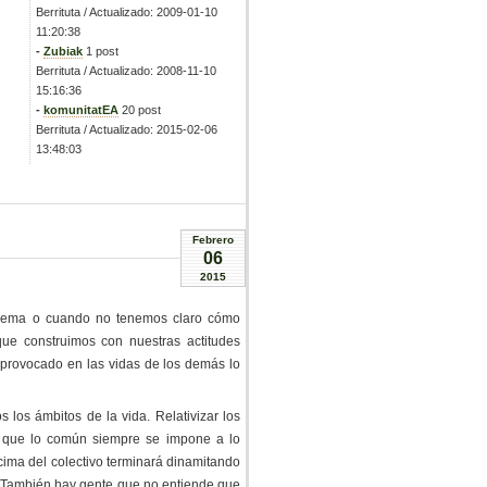
Berrituta / Actualizado: 2009-01-10
11:20:38
-
Zubiak
1 post
Berrituta / Actualizado: 2008-11-10
15:16:36
-
komunitatEA
20 post
Berrituta / Actualizado: 2015-02-06
13:48:03
Febrero
06
2015
blema o cuando no tenemos claro cómo
ue construimos con nuestras actitudes
 provocado en las vidas de los demás lo
 los ámbitos de la vida. Relativizar los
r que lo común siempre se impone a lo
cima del colectivo terminará dinamitando
r. También hay gente que no entiende que