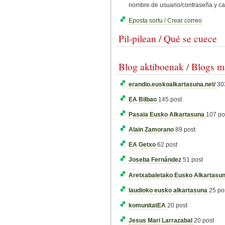
nombre de usuario/contraseña y ca
Eposta sortu / Crear correo
Pil-pilean / Qué se cuece
Blog aktiboenak / Blogs m
erandio.euskoalkartasuna.net/
30
EA Bilbao
145 post
Pasaia Eusko Alkartasuna
107 po
Alain Zamorano
89 post
EA Getxo
62 post
Joseba Fernández
51 post
Aretxabaletako Eusko Alkartasu
laudioko eusko alkartasuna
25 po
komunitatEA
20 post
Jesus Mari Larrazabal
20 post