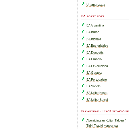
Unamunzaga
EA tokiz toki
EA Argentina
EA Bilbao
EA Bizkaia
EA Busturialdea
EA Donostia
EA Erandio
EA Ezkerraldea
EA Gasteiz
EA Portugalete
EA Sopela
EA Uribe Kosta
EA Uribe-Butroi
Elkarteak - Organizacione
Aberrigintzan Kultur Taldea /
Tiriki Trauki konpartsa