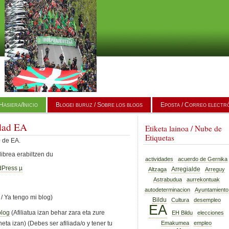
Hasiera/Inicio
Blogei buruz / Sobre los blogs
Eposta / Correo electr
dad EA
Etiketa lainoa / Nube de
Etiquetas
 de EA.
librea erabiltzen du
actividades
acuerdo de Gernika
Press µ
Arregialde
Altzaga
Arreguy
Astrabudua
aurrekontuak
autodeterminacion
Ayuntamiento
/ Ya tengo mi blog)
Bildu
Cultura
desempleo
EA
blog
(Afiliatua izan behar zara eta zure
EH Bildu
elecciones
Emakumea
empleo
neta izan) (Debes ser afiliada/o y tener tu