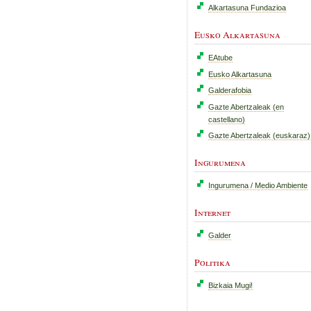
Alkartasuna Fundazioa
Eusko Alkartasuna
EAtube
Eusko Alkartasuna
Galderafobia
Gazte Abertzaleak (en
castellano)
Gazte Abertzaleak (euskaraz)
Ingurumena
Ingurumena / Medio Ambiente
Internet
Galder
Politika
Bizkaia Mugi!