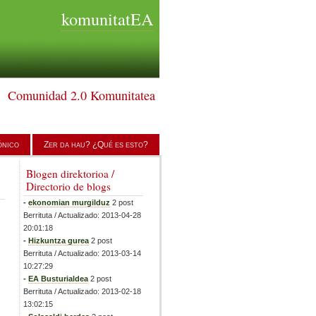
komunitatEA
Comunidad 2.0 Komunitatea
ónico
Zer da hau? ¿Qué es esto?
Blogen direktorioa /
Directorio de blogs
-
ekonomian murgilduz
2 post
Berrituta / Actualizado: 2013-04-28
20:01:18
-
Hizkuntza gurea
2 post
Berrituta / Actualizado: 2013-03-14
10:27:29
-
EA Busturialdea
2 post
Berrituta / Actualizado: 2013-02-18
13:02:15