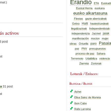
Erandio
rnet )
ETA
Euskadi
Euskal Herria
euskara
eusko alkartasuna
Fiestas
gazte abertzaleak
Haiti
Getxo
hauteskundeak
ilegalizazioak
Independentistak
ás activos
jaiak
independentzia
Jacmel
manifestación
mocion
mujer
3 post
Pasai
paro
obras
Ortuella
paz
PNV
presupuestos
proceso de paz
Sahara
st
Terremoto
Udalbiltza
violencia
Ziarreta
Zorionak
Loturak / Enlaces:
Blogak / Blogs
na
31 post
Ashet
st
Elisa Sainz de Murieta
Ibon Cabo
Rafa Larreina