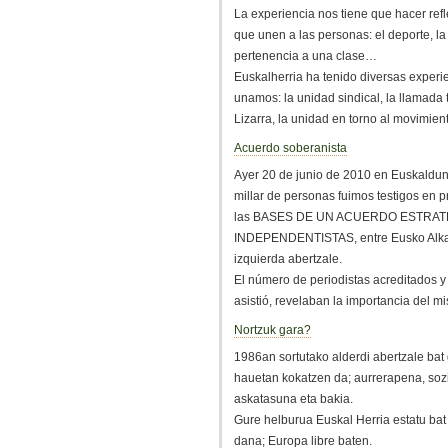
La experiencia nos tiene que hacer refl
que unen a las personas: el deporte, la 
pertenencia a una clase…
Euskalherria ha tenido diversas exper
unamos: la unidad sindical, la llamada 
Lizarra, la unidad en torno al movimiento
Acuerdo soberanista
Ayer 20 de junio de 2010 en Euskaldun
millar de personas fuimos testigos en p
las BASES DE UN ACUERDO ESTRA
INDEPENDENTISTAS, entre Eusko Alkar
izquierda abertzale.
El número de periodistas acreditados y
asistió, revelaban la importancia del mis
Nortzuk gara?
1986an sortutako alderdi abertzale bat 
hauetan kokatzen da; aurrerapena, soz
askatasuna eta bakia.
Gure helburua Euskal Herria estatu bat 
dana; Europa libre baten.