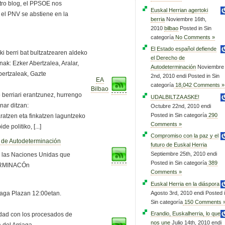
tro blog, el PPSOE nos
Euskal Herrian agertoki
 el PNV se abstiene en la
berria
Noviembre 16th,
2010
bilbao
Posted in Sin
categoría
No Comments »
El Estado español defiende
 berri bat bultzatzearen aldeko
el Derecho de
ak: Ezker Abertzalea, Aralar,
Autodeterminación
Noviembre
bertzaleak, Gazte
2nd, 2010 endi Posted in Sin
EA
categoría
18,042 Comments »
Bilbao
o berriari erantzunez, hurrengo
UDALBILTZA ASKE!
nar ditzan:
Octubre 22nd, 2010 endi
Posted in Sin categoría
290
ratzen eta finkatzen laguntzeko
Comments »
 politiko, [...]
Compromiso con la paz y el
 de Autodeterminación
futuro de Euskal Herria
Septiembre 25th, 2010 endi
e las Naciones Unidas que
Posted in Sin categoría
389
ERMINACÓn
Comments »
Euskal Herria en la diáspora
Agosto 3rd, 2010 endi Posted 
iaga Plazan 12:00etan.
Sin categoría
150 Comments 
Erandio, Euskalherria, lo que
idad con los procesados de
nos une
Julio 14th, 2010 endi