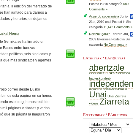
 del Arriaga.
Posted in Sin categoría
680
ar la III edición del mercado de
Comments »
 se han juntado para darnos a
Acuerdo soberanista
Junio
idades y horarios, os dejamos
21st, 2010 endi Posted in Sin
categoría
11,442 Comments »
uskal Herria
Nortzuk gara?
Febrero 3rd,
2009 lekeitioea Posted in Sin
 de Gernika se ha firmado un
categoría
No Comments »
e Bases entre fuerzas
idos políticos, seis sindicatos y
EAtiketak / EAtiquetas
ta que mas sindicatos y agentes
abertzale
elecciones
Euskal Selekzioa
hauteskundeak
independen
izquierda
sozialdemikrazia
roso correo desde Eusko
Unai
ribimos ésta página en su honor.
Unai Ziarreta
Ziarreta
endo este blog, henos recibido
videos
 míl páginas visitadas y varias
EArtxiboak / EArchivos
ió que su página la inaguraron