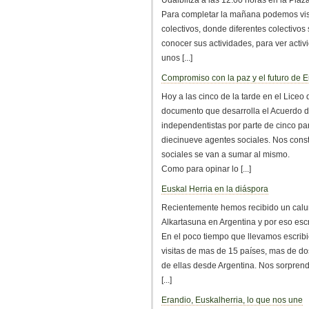
Udalbiltza a las 12:00 horas en la Plaza
Para completar la mañana podemos visit
colectivos, donde diferentes colectivos
conocer sus actividades, para ver activ
unos [...]
Compromiso con la paz y el futuro de E
Hoy a las cinco de la tarde en el Liceo
documento que desarrolla el Acuerdo d
independentistas por parte de cinco part
diecinueve agentes sociales. Nos cons
sociales se van a sumar al mismo.
Como para opinar lo [...]
Euskal Herria en la diáspora
Recientemente hemos recibido un calu
Alkartasuna en Argentina y por eso esc
En el poco tiempo que llevamos escribi
visitas de mas de 15 países, mas de dos
de ellas desde Argentina. Nos sorprend
[...]
Erandio, Euskalherria, lo que nos une