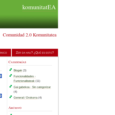
komunitatEA
Comunidad 2.0 Komunitatea
ónico
Zer da hau? ¿Qué es esto?
Categorías
Blogak
(3)
Funcionalidades -
Funtzionalitateak
(11)
Gai gabekoa - Sin categorizar
(4)
General / Orokorra
(4)
Archivo