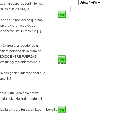
exionar sobre los sentimientos
música, la cultura, la
iencias que han hecho que nos
tercera vía, el acuerdo de
 soberanista. El reciente [...]
a Jauregia, alrededor de un
rimera persona de la firma de
TÉGICO ENTRE FUERZAS
tasuna y reprentantes de la
 la delegación internacional que
mo. [...]
gara. Gure ideologia ardatz
ialdemokrazia, independentzia,
Lekeitio
izatia da, bere buruaren jabe