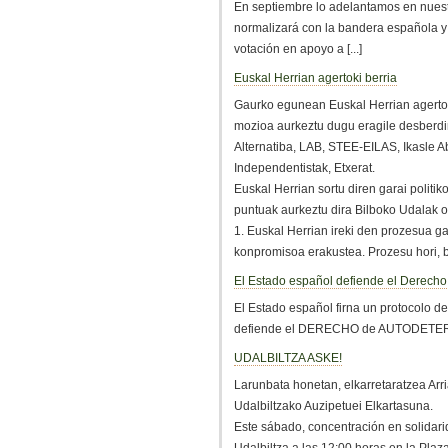
En septiembre lo adelantamos en nues
normalizará con la bandera española y
votación en apoyo a [...]
Euskal Herrian agertoki berria
Gaurko egunean Euskal Herrian agertoki
mozioa aurkeztu dugu eragile desberdin
Alternatiba, LAB, STEE-EILAS, Ikasle A
Independentistak, Etxerat.
Euskal Herrian sortu diren garai politik
puntuak aurkeztu dira Bilboko Udalak o
1. Euskal Herrian ireki den prozesua ga
konpromisoa erakustea. Prozesu hori, bide
El Estado español defiende el Derecho
El Estado español firna un protocolo d
defiende el DERECHO de AUTODET
UDALBILTZA ASKE!
Larunbata honetan, elkarretaratzea Arr
Udalbiltzako Auzipetuei Elkartasuna.
Este sábado, concentración en solidar