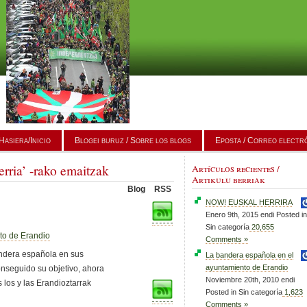
Hasiera/Inicio
Blogei buruz / Sobre los blogs
Eposta / Correo electr
rria’ -rako emaitzak
Artículos recientes /
Artikulu berriak
Blog
RSS
NOW! EUSKAL HERRIRA
Enero 9th, 2015 endi Posted in
Sin categoría
20,655
to de Erandio
Comments »
andera española en sus
La bandera española en el
ayuntamiento de Erandio
nseguido su objetivo, ahora
Noviembre 20th, 2010 endi
los y las Erandioztarrak
Posted in Sin categoría
1,623
Comments »