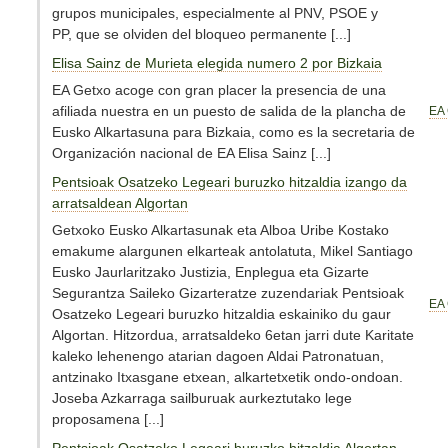
grupos municipales, especialmente al PNV, PSOE y
PP, que se olviden del bloqueo permanente [...]
Elisa Sainz de Murieta elegida numero 2 por Bizkaia
EA Getxo acoge con gran placer la presencia de una
afiliada nuestra en un puesto de salida de la plancha de
EA 
Eusko Alkartasuna para Bizkaia, como es la secretaria de
Organización nacional de EA Elisa Sainz [...]
Pentsioak Osatzeko Legeari buruzko hitzaldia izango da
arratsaldean Algortan
Getxoko Eusko Alkartasunak eta Alboa Uribe Kostako
emakume alargunen elkarteak antolatuta, Mikel Santiago
Eusko Jaurlaritzako Justizia, Enplegua eta Gizarte
Segurantza Saileko Gizarteratze zuzendariak Pentsioak
EA 
Osatzeko Legeari buruzko hitzaldia eskainiko du gaur
Algortan. Hitzordua, arratsaldeko 6etan jarri dute Karitate
kaleko lehenengo atarian dagoen Aldai Patronatuan,
antzinako Itxasgane etxean, alkartetxetik ondo-ondoan.
Joseba Azkarraga sailburuak aurkeztutako lege
proposamena [...]