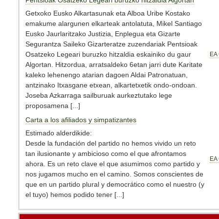
Pentsioak Osatzeko Legeari buruzko hitzaldia Algortan
Getxoko Eusko Alkartasunak eta Alboa Uribe Kostako
emakume alargunen elkarteak antolatuta, Mikel Santiago
Eusko Jaurlaritzako Justizia, Enplegua eta Gizarte
Segurantza Saileko Gizarteratze zuzendariak Pentsioak
Osatzeko Legeari buruzko hitzaldia eskainiko du gaur
EA 
Algortan. Hitzordua, arratsaldeko 6etan jarri dute Karitate
kaleko lehenengo atarian dagoen Aldai Patronatuan,
antzinako Itxasgane etxean, alkartetxetik ondo-ondoan.
Joseba Azkarraga sailburuak aurkeztutako lege
proposamena [...]
Carta a los afiliados y simpatizantes
Estimado alderdikide:
Desde la fundación del partido no hemos vivido un reto
tan ilusionante y ambicioso como el que afrontamos
EA 
ahora. Es un reto clave el que asumimos como partido y
nos jugamos mucho en el camino. Somos conscientes de
que en un partido plural y democrático como el nuestro (y
el tuyo) hemos podido tener [...]