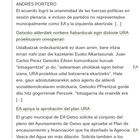
ANDRÉS PORTERO
El acuerdo logró la unanimidad de las fuerzas políticas en
sesión plenaria, e incluso de partidos no representados
municipalmente como EA y la izquierda abertzale. [...]
Getxoko alderdiek norbere ñabardurak egin dizkiote URA
proiektuaren onespenari
Udalbatzak ordezkaritzarik ez duen arren, bere iritzia
eman nahi izan die kazetariei Eusko Alkartasunak. Juan
Carlos Perez Getxoko EAren komunikazio buruak
“lotsagarritzat” jo du, “asteartean uholdeak egon behar
EA 
izana, URA proiektua udal batzarrera ekartzeko”. Hala
ere, gaur adostutakoarekin ados agertu da alderdi
sozialdemokrataren ordezkaria. Getxoko PPrentzat gorde
ditu hitz gogorrenak Perezek: “lotsagarria da oraindik ere
[...]
EA apoya la aprobación del plan URA
El grupo municipal de EA Getxo solicita al conjunto del
pleno del Ayuntamiento de Getxo que apruebe el Plan de
encauzamiento y financiación que ha diseñado la Agencia
EA 
Vasca del Agua sin más dilación. Solicita tambien a los