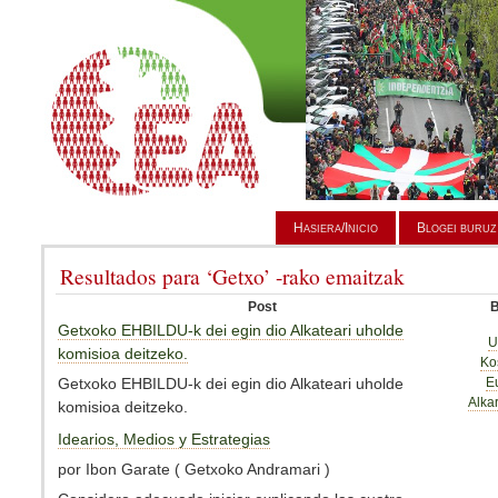
Hasiera/Inicio
Blogei buruz
Resultados para ‘Getxo’ -rako emaitzak
Post
B
Getxoko EHBILDU-k dei egin dio Alkateari uholde
U
komisioa deitzeko.
Ko
E
Getxoko EHBILDU-k dei egin dio Alkateari uholde
Alka
komisioa deitzeko.
Idearios, Medios y Estrategias
por Ibon Garate ( Getxoko Andramari )